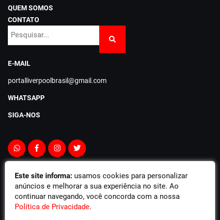
QUEM SOMOS
CONTATO
E-MAIL
portalliverpoolbrasil@gmail.com
WHATSAPP
SIGA-NOS
Este site informa:
usamos cookies para personalizar
anúncios e melhorar a sua experiência no site. Ao
continuar navegando, você concorda com a nossa
Este site não tem nenhuma relação com o LFC, sendo um site criado de torcedor
Política de Privacidade
.
para torcedor. Parte do conteúdo, incluindo o Símbolo do Liverpool FC, é de direito
do clube