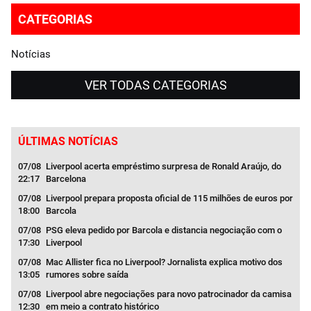
CATEGORIAS
Notícias
VER TODAS CATEGORIAS
ÚLTIMAS NOTÍCIAS
07/08
Liverpool acerta empréstimo surpresa de Ronald Araújo, do
07/
22:17
Barcelona
11:4
07/08
Liverpool prepara proposta oficial de 115 milhões de euros por
07/
18:00
Barcola
11:1
07/08
PSG eleva pedido por Barcola e distancia negociação com o
07/
17:30
Liverpool
11:0
obre
07/08
Mac Allister fica no Liverpool? Jornalista explica motivo dos
07/
13:05
rumores sobre saída
04:3
07/08
Liverpool abre negociações para novo patrocinador da camisa
07/
12:30
em meio a contrato histórico
04:0