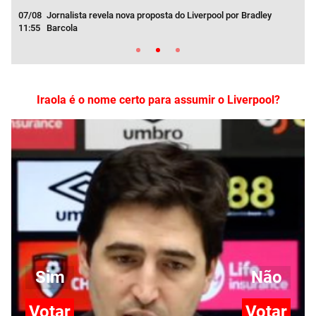
m
07/08
Jornalista revela nova proposta do Liverpool por Bradley
07/
11:55
Barcola
03:3
Iraola é o nome certo para assumir o Liverpool?
Sim
Não
Votar
Votar