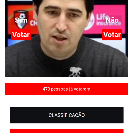
Sim
Não
Votar
Votar
470 pessoas já votaram