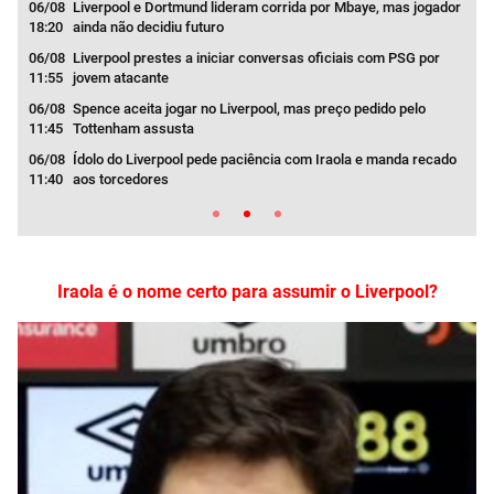
s do
06/08
Liverpool e Dortmund lideram corrida por Mbaye, mas jogador
06/
18:20
ainda não decidiu futuro
11:0
06/08
Liverpool prestes a iniciar conversas oficiais com PSG por
06/
11:55
jovem atacante
05:0
06/08
Spence aceita jogar no Liverpool, mas preço pedido pelo
06/
11:45
Tottenham assusta
04:0
rco
06/08
Ídolo do Liverpool pede paciência com Iraola e manda recado
06/
11:40
aos torcedores
03:3
Iraola é o nome certo para assumir o Liverpool?